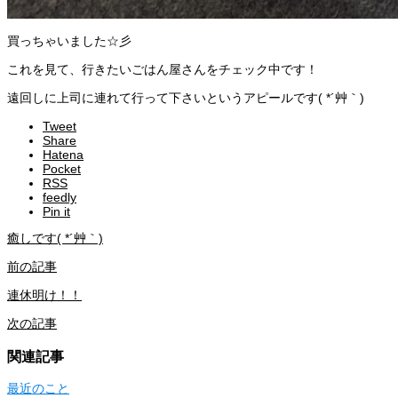
買っちゃいました☆彡
これを見て、行きたいごはん屋さんをチェック中です！
遠回しに上司に連れて行って下さいというアピールです( *´艸｀)
Tweet
Share
Hatena
Pocket
RSS
feedly
Pin it
癒しです( *´艸｀)
前の記事
連休明け！！
次の記事
関連記事
最近のこと