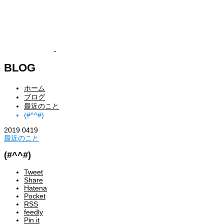
BLOG
ホーム
ブログ
最近のこと
(#^^#)
2019
04
19
最近のこと
(#^^#)
Tweet
Share
Hatena
Pocket
RSS
feedly
Pin it