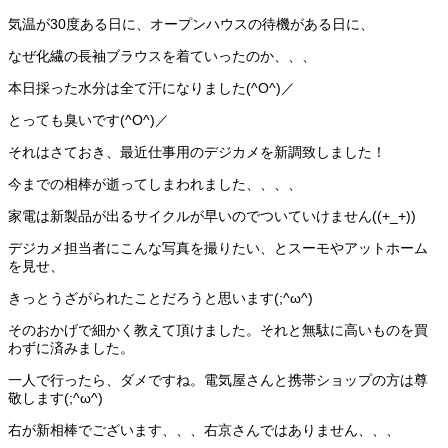
気温が30度ある日に、オープンハウスの待機がある日に、
なぜ化繊の長袖ブラウスを着ていったのか、、、
本日採った水分は全て汗になりました(^O^)／
とっても臭いです(^O^)／
それはさておき、最近仕事用のデジカメを新調致しました！
今までの相棒が逝ってしまわれました、、、、
家電は新製品が出るサイクルが早いのでついていけません((+_+))
デジカメ担当者にこんな写真を撮りたい、とスーモやアットホーム
を見せ、
きっとうざがられたことだろうと思います(;^ω^)
そのおかげで細かく教えて頂けました。それと無駄に高いものを買
わずに済みました。
一人で行ったら、ダメですね。電気屋さんと携帯ショップの方は尊
敬します(;^ω^)
右が新相棒でございます、、、右京さんではありません、、、