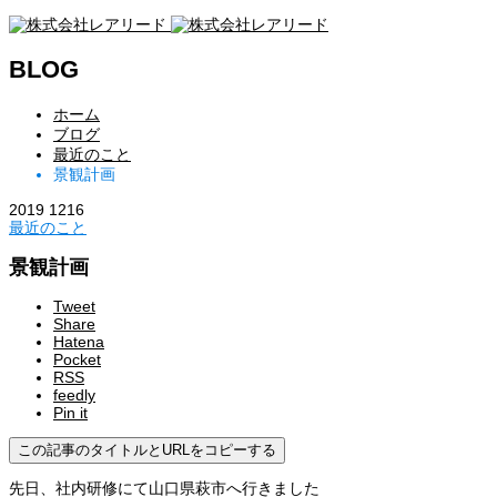
BLOG
ホーム
ブログ
最近のこと
景観計画
2019
12
16
最近のこと
景観計画
Tweet
Share
Hatena
Pocket
RSS
feedly
Pin it
この記事のタイトルとURLをコピーする
先日、社内研修にて山口県萩市へ行きました