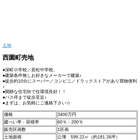
土地
西園町売地
●深町小学校／若松中学校。
●建築条件無しお好きなメーカーで建築♪
●徒歩約10分にスーパー／コンビニ／ドラックストアがあり買物便利
♪
●閑静な住宅街で住環境良好！！
●バス停まで徒歩至近♪
●まずは、お気軽にご連絡下さい☆
価格
3400万円
建ぺい率：容積率
60％：200％
販売区画数
1区画
土地面積
公簿 599.22㎡（約181.26坪）