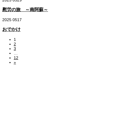
2025
05
29
慰労の旅 ～南阿蘇～
2025
05
17
おでかけ
1
2
3
…
12
»