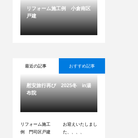
リフォーム施工例 小倉南区
戸建
最近の記事
おすすめ記事
慰安旅行再び 2025冬 in湯
布院
リフォーム施工
リフォーム施工
お迎えいたしまし
♯世良高原
例 門司区戸建
例 八幡東区マン
た、、、、