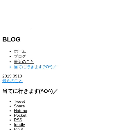
BLOG
ホーム
ブログ
最近のこと
当てに行きます(^O^)／
2019
09
19
最近のこと
当てに行きます(^O^)／
Tweet
Share
Hatena
Pocket
RSS
feedly
Pin it