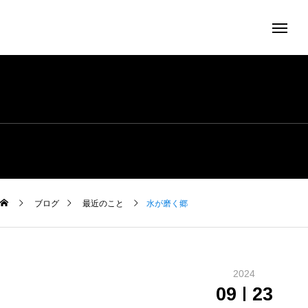
ブログ
最近のこと
水が磨く郷
2024
09
23