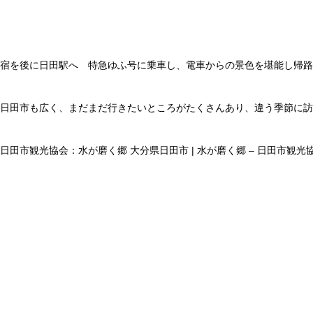
宿を後に日田駅へ 特急ゆふ号に乗車し、電車からの景色を堪能し帰路
日田市も広く、まだまだ行きたいところがたくさんあり、違う季節に訪
日田市観光協会：
水が磨く郷 大分県日田市 | 水が磨く郷 – 日田市観光協会ホー